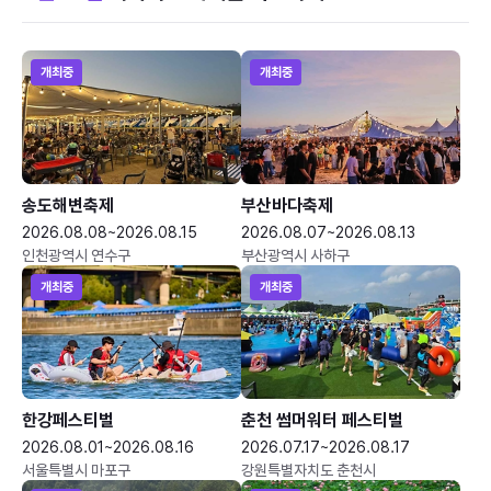
개최중
개최중
송도해변축제
부산바다축제
2026.08.08~2026.08.15
2026.08.07~2026.08.13
인천광역시 연수구
부산광역시 사하구
개최중
개최중
한강페스티벌
춘천 썸머워터 페스티벌
2026.08.01~2026.08.16
2026.07.17~2026.08.17
서울특별시 마포구
강원특별자치도 춘천시