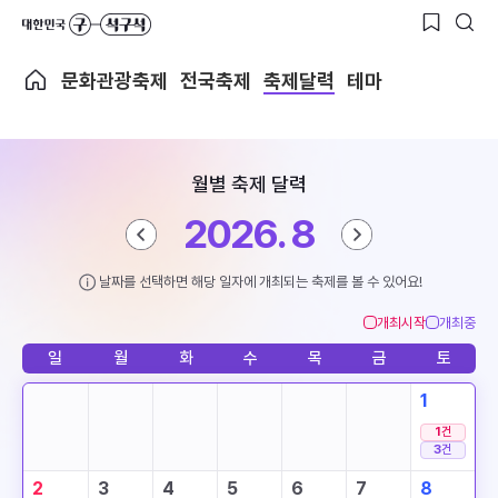
문화관광축제
전국축제
축제달력
테마
월별 축제 달력
2026. 8
날짜를 선택하면 해당 일자에 개최되는 축제를 볼 수 있어요!
개최시작
개최중
일
월
화
수
목
금
토
1
1
건
3
건
2
3
4
5
6
7
8