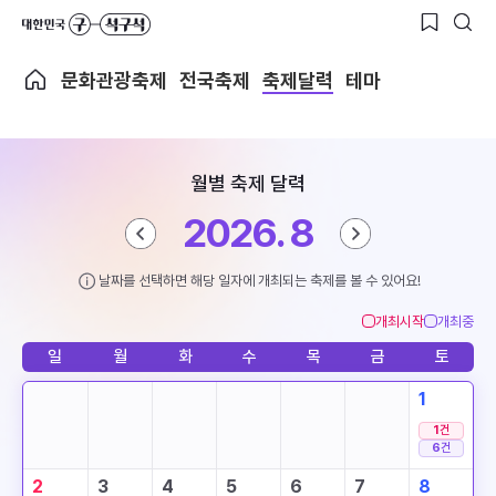
문화관광축제
전국축제
축제달력
테마
월별 축제 달력
2026. 8
날짜를 선택하면 해당 일자에 개최되는 축제를 볼 수 있어요!
개최시작
개최중
일
월
화
수
목
금
토
1
1
건
6
건
2
3
4
5
6
7
8