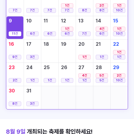
1
건
2
건
1
건
7
건
7
건
7
건
7
건
8
건
8
건
10
건
9
10
11
12
13
14
15
1
건
4
건
1
건
11
건
6
건
6
건
6
건
7
건
6
건
10
건
16
17
18
19
20
21
22
1
건
9
건
3
건
1
건
1
건
1
건
23
24
25
26
27
28
29
4
건
5
건
2
건
2
건
1
건
1
건
1
건
1
건
5
건
10
건
30
31
8
건
3
건
8월 9일
개최되는 축제를 확인하세요!