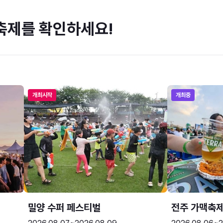
축제를 확인하세요!
개최시작
개최중
밀양 수퍼 페스티벌
전주 가맥축