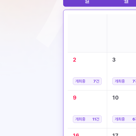
일
월
2
3
개최중
7
건
개최중
7
9
10
개최중
11
건
개최중
6
16
17