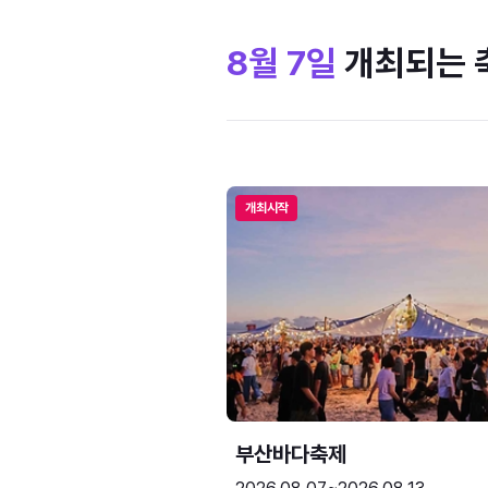
8월 7일
개최되는 
개최시작
부산바다축제