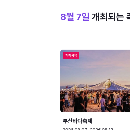
8월 7일
개최되는 
개최시작
부산바다축제