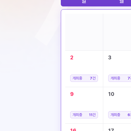
일
월
2
3
개최중
7
건
개최중
7
9
10
개최중
11
건
개최중
6
16
17