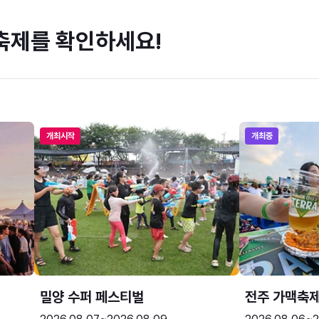
축제를 확인하세요!
개최시작
개최중
밀양 수퍼 페스티벌
전주 가맥축