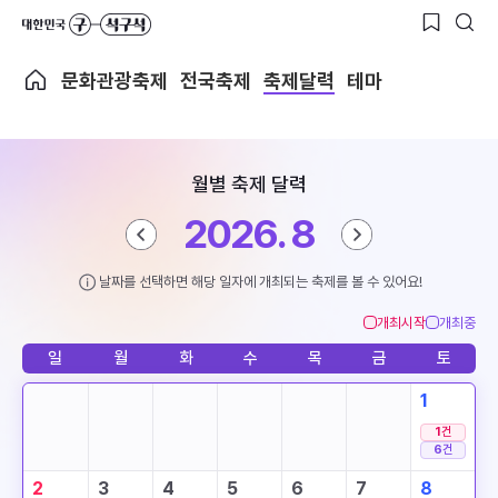
문화관광축제
전국축제
축제달력
테마
월별 축제 달력
2026. 8
날짜를 선택하면 해당 일자에 개최되는 축제를 볼 수 있어요!
개최시작
개최중
일
월
화
수
목
금
토
1
1
건
6
건
2
3
4
5
6
7
8