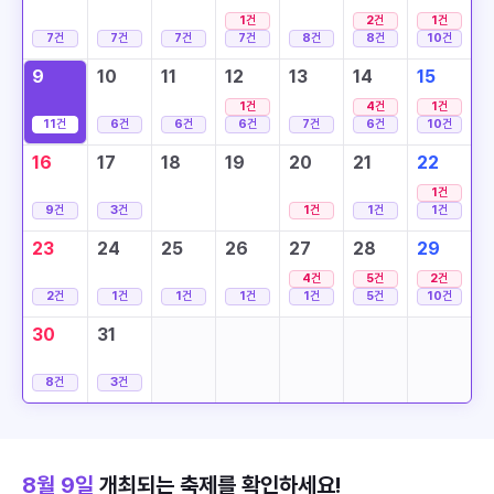
1
건
2
건
1
건
7
건
7
건
7
건
7
건
8
건
8
건
10
건
9
10
11
12
13
14
15
1
건
4
건
1
건
11
건
6
건
6
건
6
건
7
건
6
건
10
건
16
17
18
19
20
21
22
1
건
9
건
3
건
1
건
1
건
1
건
23
24
25
26
27
28
29
4
건
5
건
2
건
2
건
1
건
1
건
1
건
1
건
5
건
10
건
30
31
8
건
3
건
8월 9일
개최되는 축제를 확인하세요!