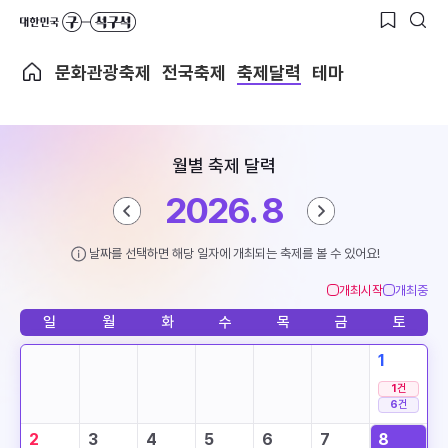
문화관광축제
전국축제
축제달력
테마
월별 축제 달력
2026. 8
날짜를 선택하면 해당 일자에 개최되는 축제를 볼 수 있어요!
개최시작
개최중
일
월
화
수
목
금
토
1
1
건
6
건
2
3
4
5
6
7
8