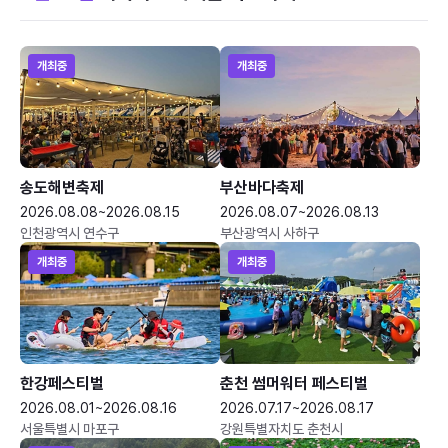
개최중
개최중
송도해변축제
부산바다축제
2026.08.08~2026.08.15
2026.08.07~2026.08.13
인천광역시 연수구
부산광역시 사하구
개최중
개최중
한강페스티벌
춘천 썸머워터 페스티벌
2026.08.01~2026.08.16
2026.07.17~2026.08.17
서울특별시 마포구
강원특별자치도 춘천시