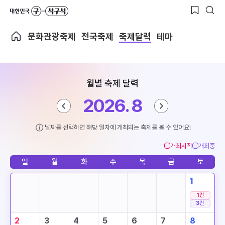
문화관광축제
전국축제
축제달력
테마
월별 축제 달력
2026. 8
날짜를 선택하면 해당 일자에 개최되는 축제를 볼 수 있어요!
개최시작
개최중
일
월
화
수
목
금
토
1
1
건
3
건
2
3
4
5
6
7
8