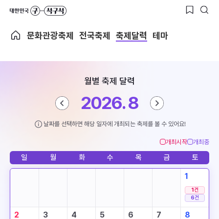
문화관광축제
전국축제
축제달력
테마
월별 축제 달력
2026. 8
날짜를 선택하면 해당 일자에 개최되는 축제를 볼 수 있어요!
개최시작
개최중
일
월
화
수
목
금
토
1
1
건
6
건
2
3
4
5
6
7
8