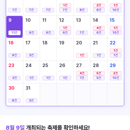
1
건
2
건
1
건
7
건
7
건
7
건
7
건
8
건
8
건
10
건
9
10
11
12
13
14
15
1
건
4
건
1
건
11
건
6
건
6
건
6
건
7
건
6
건
10
건
16
17
18
19
20
21
22
1
건
9
건
3
건
1
건
1
건
1
건
23
24
25
26
27
28
29
4
건
5
건
2
건
2
건
1
건
1
건
1
건
1
건
5
건
10
건
30
31
8
건
3
건
8월 9일
개최되는 축제를 확인하세요!