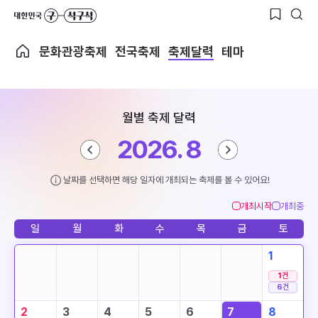
문화관광축제
전국축제
축제달력
테마
월별 축제 달력
2026. 8
날짜를 선택하면 해당 일자에 개최되는 축제를 볼 수 있어요!
개최시작
개최중
일
월
화
수
목
금
토
1
1
건
6
건
2
3
4
5
6
7
8