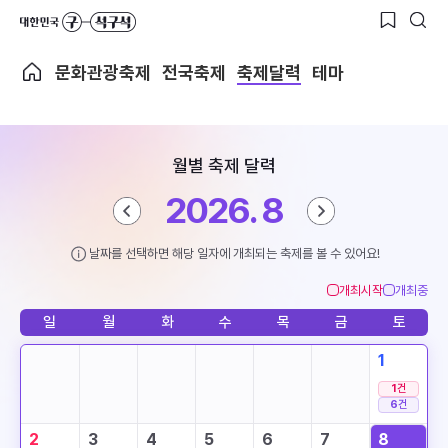
문화관광축제
전국축제
축제달력
테마
월별 축제 달력
2026. 8
날짜를 선택하면 해당 일자에 개최되는 축제를 볼 수 있어요!
개최시작
개최중
일
월
화
수
목
금
토
1
1
건
6
건
2
3
4
5
6
7
8