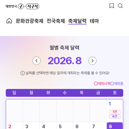
문화관광축제
전국축제
축제달력
테마
월별 축제 달력
2026. 8
날짜를 선택하면 해당 일자에 개최되는 축제를 볼 수 있어요!
개최시작
개최중
일
월
화
수
목
금
토
1
1
건
6
건
2
3
4
5
6
7
8