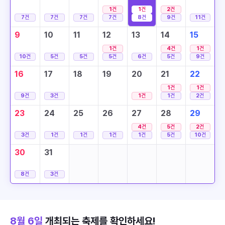
1
건
1
건
2
건
7
건
7
건
7
건
7
건
8
건
9
건
11
건
9
10
11
12
13
14
15
1
건
4
건
1
건
10
건
5
건
5
건
5
건
6
건
5
건
9
건
16
17
18
19
20
21
22
1
건
1
건
9
건
3
건
1
건
1
건
2
건
23
24
25
26
27
28
29
4
건
5
건
2
건
3
건
1
건
1
건
1
건
1
건
5
건
10
건
30
31
8
건
3
건
8월 6일
개최되는 축제를 확인하세요!