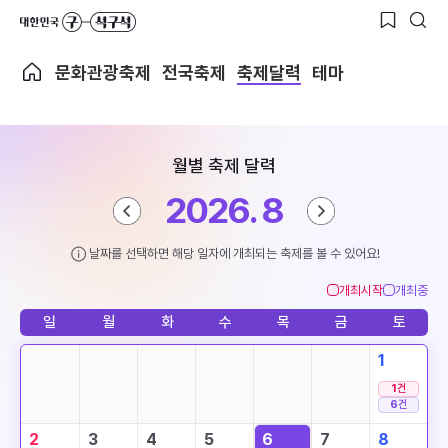
문화관광축제
전국축제
축제달력
테마
월별 축제 달력
2026. 8
날짜를 선택하면 해당 일자에 개최되는 축제를 볼 수 있어요!
개최시작
개최중
일
월
화
수
목
금
토
1
1
건
6
건
2
3
4
5
6
7
8