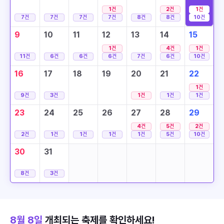
1
건
2
건
1
건
7
건
7
건
7
건
7
건
8
건
8
건
10
건
9
10
11
12
13
14
15
1
건
4
건
1
건
11
건
6
건
6
건
6
건
7
건
6
건
10
건
16
17
18
19
20
21
22
1
건
9
건
3
건
1
건
1
건
1
건
23
24
25
26
27
28
29
4
건
5
건
2
건
2
건
1
건
1
건
1
건
1
건
5
건
10
건
30
31
8
건
3
건
8월 8일
개최되는 축제를 확인하세요!