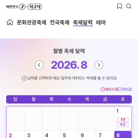
문화관광축제
전국축제
축제달력
테마
월별 축제 달력
2026. 8
날짜를 선택하면 해당 일자에 개최되는 축제를 볼 수 있어요!
개최시작
개최중
일
월
화
수
목
금
토
1
1
건
6
건
2
3
4
5
6
7
8