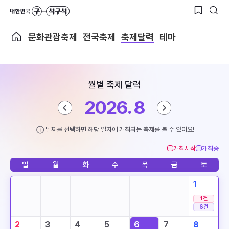
문화관광축제
전국축제
축제달력
테마
월별 축제 달력
2026. 8
날짜를 선택하면 해당 일자에 개최되는 축제를 볼 수 있어요!
개최시작
개최중
일
월
화
수
목
금
토
1
1
건
6
건
2
3
4
5
6
7
8