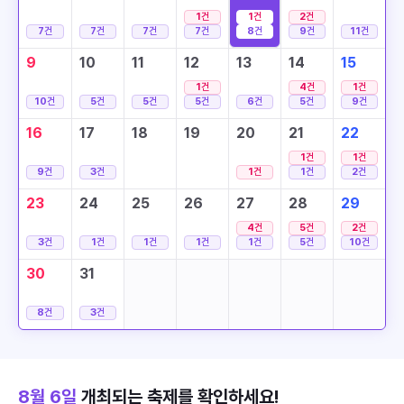
1
건
1
건
2
건
7
건
7
건
7
건
7
건
8
건
9
건
11
건
9
10
11
12
13
14
15
1
건
4
건
1
건
10
건
5
건
5
건
5
건
6
건
5
건
9
건
16
17
18
19
20
21
22
1
건
1
건
9
건
3
건
1
건
1
건
2
건
23
24
25
26
27
28
29
4
건
5
건
2
건
3
건
1
건
1
건
1
건
1
건
5
건
10
건
30
31
8
건
3
건
8월 6일
개최되는 축제를 확인하세요!