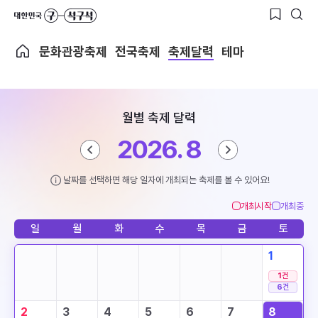
문화관광축제
전국축제
축제달력
테마
월별 축제 달력
2026. 8
날짜를 선택하면 해당 일자에 개최되는 축제를 볼 수 있어요!
개최시작
개최중
일
월
화
수
목
금
토
1
1
건
6
건
2
3
4
5
6
7
8