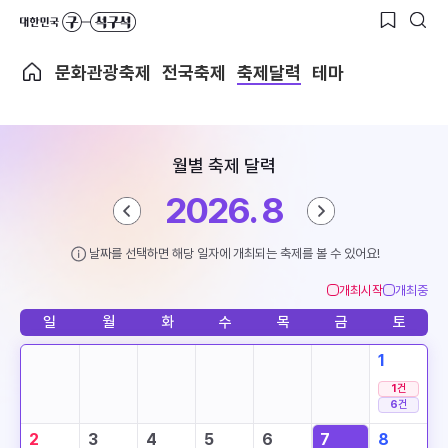
문화관광축제
전국축제
축제달력
테마
월별 축제 달력
2026. 8
날짜를 선택하면 해당 일자에 개최되는 축제를 볼 수 있어요!
개최시작
개최중
일
월
화
수
목
금
토
1
1
건
6
건
2
3
4
5
6
7
8