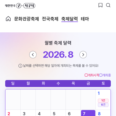
문화관광축제
전국축제
축제달력
테마
월별 축제 달력
2026. 8
날짜를 선택하면 해당 일자에 개최되는 축제를 볼 수 있어요!
개최시작
개최중
일
월
화
수
목
금
토
1
1
건
6
건
2
3
4
5
6
7
8