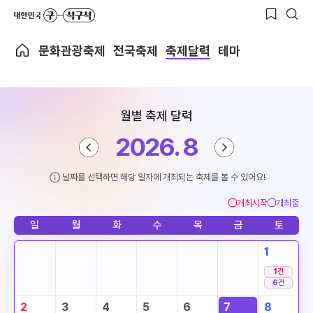
문화관광축제
전국축제
축제달력
테마
월별 축제 달력
2026. 8
날짜를 선택하면 해당 일자에 개최되는 축제를 볼 수 있어요!
개최시작
개최중
일
월
화
수
목
금
토
1
1
건
6
건
2
3
4
5
6
7
8