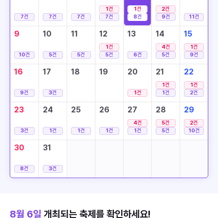
1
건
1
건
2
건
7
건
7
건
7
건
7
건
8
건
9
건
11
건
9
10
11
12
13
14
15
1
건
4
건
1
건
10
건
5
건
5
건
5
건
6
건
5
건
9
건
16
17
18
19
20
21
22
1
건
1
건
9
건
3
건
1
건
1
건
2
건
23
24
25
26
27
28
29
4
건
5
건
2
건
3
건
1
건
1
건
1
건
1
건
5
건
10
건
30
31
8
건
3
건
8월 6일
개최되는 축제를 확인하세요!