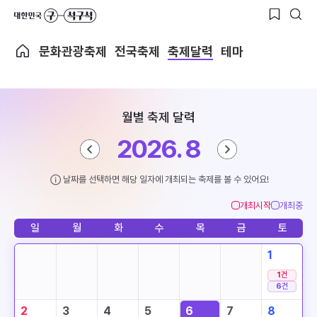
문화관광축제
전국축제
축제달력
테마
월별 축제 달력
2026. 8
날짜를 선택하면 해당 일자에 개최되는 축제를 볼 수 있어요!
개최시작
개최중
일
월
화
수
목
금
토
1
1
건
6
건
2
3
4
5
6
7
8