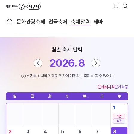
문화관광축제
전국축제
축제달력
테마
월별 축제 달력
2026. 8
날짜를 선택하면 해당 일자에 개최되는 축제를 볼 수 있어요!
개최시작
개최중
일
월
화
수
목
금
토
1
1
건
6
건
2
3
4
5
6
7
8