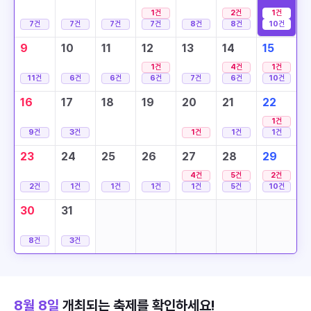
1
건
2
건
1
건
7
건
7
건
7
건
7
건
8
건
8
건
10
건
9
10
11
12
13
14
15
1
건
4
건
1
건
11
건
6
건
6
건
6
건
7
건
6
건
10
건
16
17
18
19
20
21
22
1
건
9
건
3
건
1
건
1
건
1
건
23
24
25
26
27
28
29
4
건
5
건
2
건
2
건
1
건
1
건
1
건
1
건
5
건
10
건
30
31
8
건
3
건
8월 8일
개최되는 축제를 확인하세요!