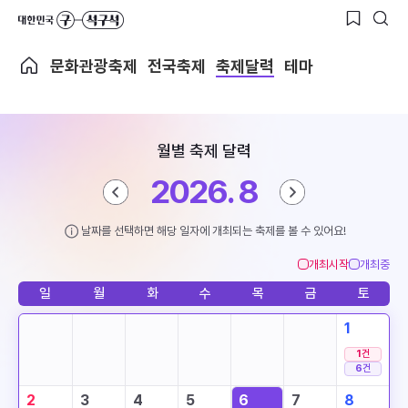
문화관광축제
전국축제
축제달력
테마
월별 축제 달력
2026. 8
날짜를 선택하면 해당 일자에 개최되는 축제를 볼 수 있어요!
개최시작
개최중
일
월
화
수
목
금
토
1
1
건
6
건
2
3
4
5
6
7
8