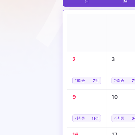
일
월
2
3
개최중
7
건
개최중
7
9
10
개최중
11
건
개최중
6
16
17