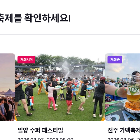
축제를 확인하세요!
개최시작
개최중
밀양 수퍼 페스티벌
전주 가맥축