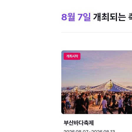
8월 7일
개최되는 
개최시작
부산바다축제