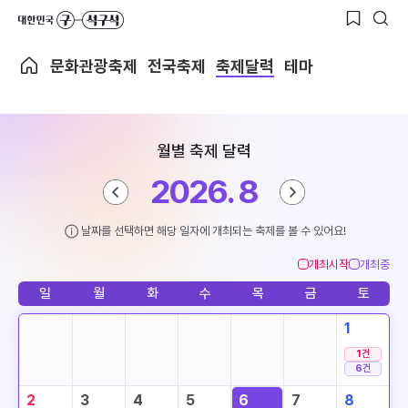
문화관광축제
전국축제
축제달력
테마
월별 축제 달력
2026. 8
날짜를 선택하면 해당 일자에 개최되는 축제를 볼 수 있어요!
개최시작
개최중
일
월
화
수
목
금
토
1
1
건
6
건
2
3
4
5
6
7
8