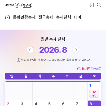
문화관광축제
전국축제
축제달력
테마
월별 축제 달력
2026. 8
날짜를 선택하면 해당 일자에 개최되는 축제를 볼 수 있어요!
개최시작
개최중
일
월
화
수
목
금
토
1
1
건
6
건
2
3
4
5
6
7
8