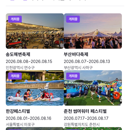
개최중
개최중
송도해변축제
부산바다축제
2026.08.08~2026.08.15
2026.08.07~2026.08.13
인천광역시 연수구
부산광역시 사하구
개최중
개최중
한강페스티벌
춘천 썸머워터 페스티벌
2026.08.01~2026.08.16
2026.07.17~2026.08.17
서울특별시 마포구
강원특별자치도 춘천시