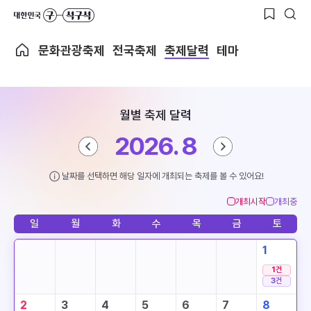
문화관광축제
전국축제
축제달력
테마
월별 축제 달력
2026. 8
날짜를 선택하면 해당 일자에 개최되는 축제를 볼 수 있어요!
개최시작
개최중
일
월
화
수
목
금
토
1
1
건
3
건
2
3
4
5
6
7
8