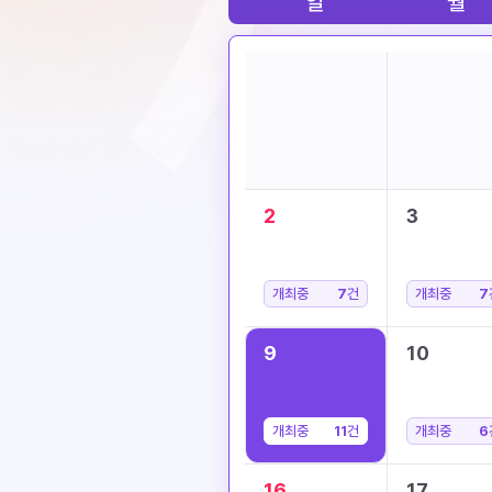
일
월
2
3
개최중
7
건
개최중
7
9
10
개최중
11
건
개최중
6
16
17