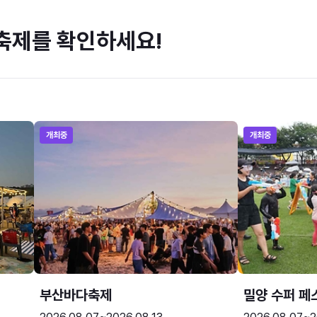
축제를 확인하세요!
개최중
개최중
부산바다축제
밀양 수퍼 페