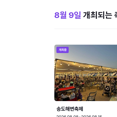
8월 9일
개최되는 
개최중
송도해변축제