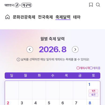
문화관광축제
전국축제
축제달력
테마
월별 축제 달력
2026. 8
날짜를 선택하면 해당 일자에 개최되는 축제를 볼 수 있어요!
개최시작
개최중
일
월
화
수
목
금
토
1
1
건
6
건
2
3
4
5
6
7
8