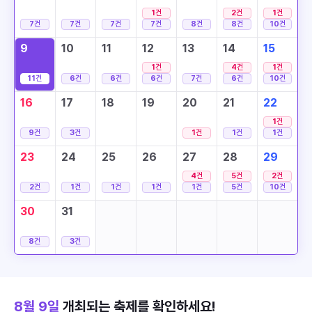
1
건
2
건
1
건
7
건
7
건
7
건
7
건
8
건
8
건
10
건
9
10
11
12
13
14
15
1
건
4
건
1
건
11
건
6
건
6
건
6
건
7
건
6
건
10
건
16
17
18
19
20
21
22
1
건
9
건
3
건
1
건
1
건
1
건
23
24
25
26
27
28
29
4
건
5
건
2
건
2
건
1
건
1
건
1
건
1
건
5
건
10
건
30
31
8
건
3
건
8월 9일
개최되는 축제를 확인하세요!