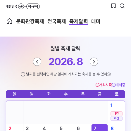
문화관광축제
전국축제
축제달력
테마
월별 축제 달력
2026. 8
날짜를 선택하면 해당 일자에 개최되는 축제를 볼 수 있어요!
개최시작
개최중
일
월
화
수
목
금
토
1
1
건
6
건
2
3
4
5
6
7
8