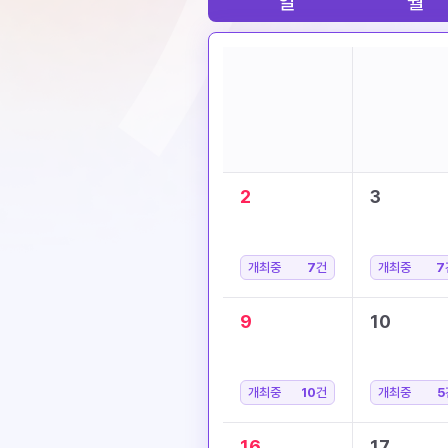
일
월
2
3
개최중
7
건
개최중
7
9
10
개최중
10
건
개최중
5
16
17