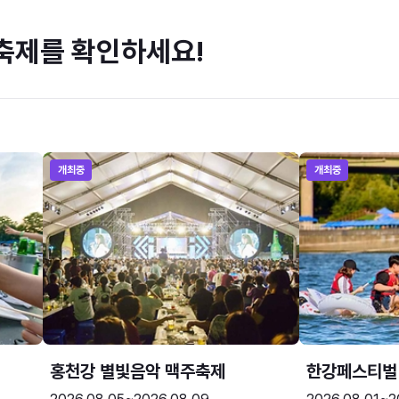
축제를 확인하세요!
개최중
개최중
홍천강 별빛음악 맥주축제
한강페스티벌