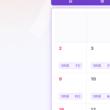
일
월
2
3
개최중
7
건
개최중
7
9
10
개최중
11
건
개최중
6
16
17