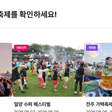
축제를 확인하세요!
개최시작
개최중
밀양 수퍼 페스티벌
전주 가맥축