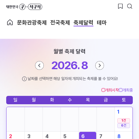
문화관광축제
전국축제
축제달력
테마
월별 축제 달력
2026. 8
날짜를 선택하면 해당 일자에 개최되는 축제를 볼 수 있어요!
개최시작
개최중
일
월
화
수
목
금
토
1
1
건
6
건
2
3
4
5
6
7
8