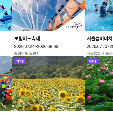
보령머드축제
서울썸머비치
2026.07.24~2026.08.09
2026.07.20~2
충청남도 보령시
서울특별시 종로
개최중
개최중