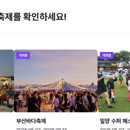
축제를 확인하세요!
개최중
개최중
부산바다축제
밀양 수퍼 페