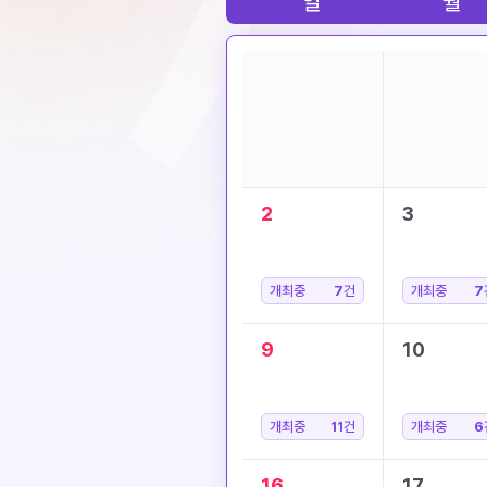
일
월
2
3
개최중
7
건
개최중
7
9
10
개최중
11
건
개최중
6
16
17