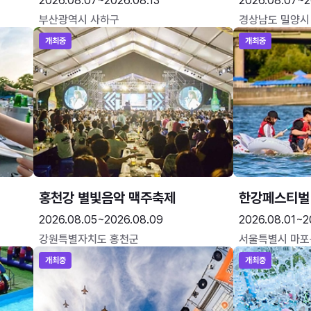
2026.08.07~2026.08.13
2026.08.07~2
부산광역시 사하구
경상남도 밀양시
개최중
개최중
홍천강 별빛음악 맥주축제
한강페스티벌
2026.08.05~2026.08.09
2026.08.01~2
강원특별자치도 홍천군
서울특별시 마포
개최중
개최중