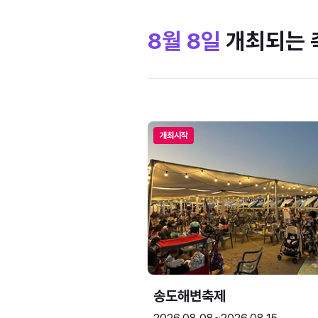
8월 8일
개최되는 
개최시작
송도해변축제