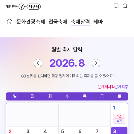
문화관광축제
전국축제
축제달력
테마
월별 축제 달력
2026. 8
날짜를 선택하면 해당 일자에 개최되는 축제를 볼 수 있어요!
개최시작
개최중
일
월
화
수
목
금
토
1
1
건
6
건
2
3
4
5
6
7
8