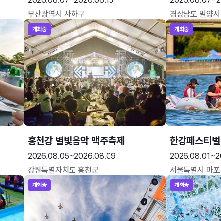
2026.08.07~2026.08.13
2026.08.07~2
부산광역시 사하구
경상남도 밀양시
개최중
개최중
홍천강 별빛음악 맥주축제
한강페스티벌
2026.08.05~2026.08.09
2026.08.01~2
강원특별자치도 홍천군
서울특별시 마포
개최중
개최중