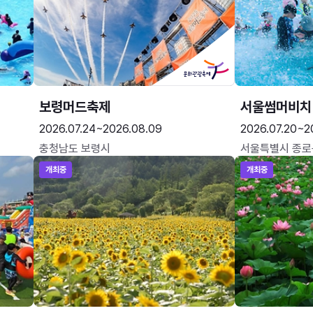
보령머드축제
서울썸머비치
2026.07.24~2026.08.09
2026.07.20~2
충청남도 보령시
서울특별시 종로
개최중
개최중