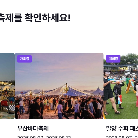
축제를 확인하세요!
개최중
개최중
부산바다축제
밀양 수퍼 페