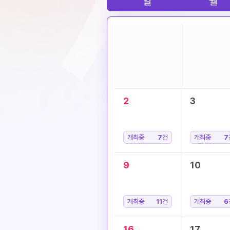
일
월
2
3
개최중
7
건
개최중
7
9
10
개최중
11
건
개최중
6
16
17