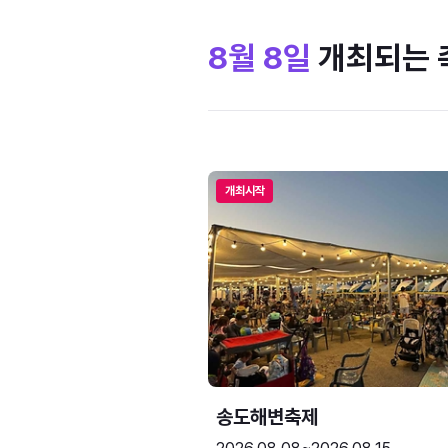
8월 8일
개최되는 
개최시작
송도해변축제