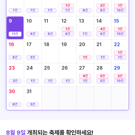
1
건
2
건
1
건
7
건
7
건
7
건
7
건
8
건
8
건
10
건
9
10
11
12
13
14
15
1
건
4
건
1
건
11
건
6
건
6
건
6
건
7
건
6
건
10
건
16
17
18
19
20
21
22
1
건
9
건
3
건
1
건
1
건
1
건
23
24
25
26
27
28
29
4
건
5
건
2
건
2
건
1
건
1
건
1
건
1
건
5
건
10
건
30
31
8
건
3
건
8월 9일
개최되는 축제를 확인하세요!