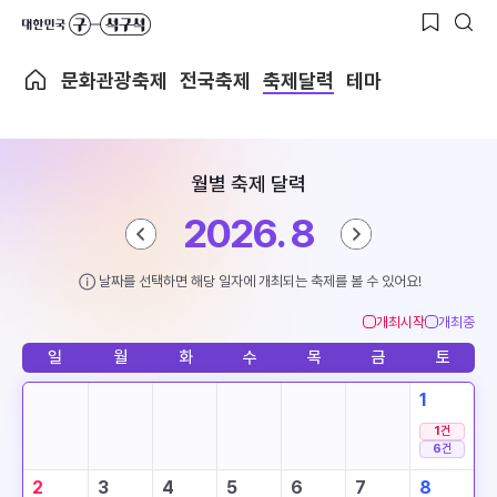
문화관광축제
전국축제
축제달력
테마
월별 축제 달력
2026. 8
날짜를 선택하면 해당 일자에 개최되는 축제를 볼 수 있어요!
개최시작
개최중
일
월
화
수
목
금
토
1
1
건
6
건
2
3
4
5
6
7
8