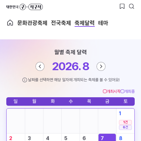
문화관광축제
전국축제
축제달력
테마
월별 축제 달력
2026. 8
날짜를 선택하면 해당 일자에 개최되는 축제를 볼 수 있어요!
개최시작
개최중
일
월
화
수
목
금
토
1
1
건
6
건
2
3
4
5
6
7
8