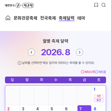
문화관광축제
전국축제
축제달력
테마
월별 축제 달력
2026. 8
날짜를 선택하면 해당 일자에 개최되는 축제를 볼 수 있어요!
개최시작
개최중
일
월
화
수
목
금
토
1
1
건
6
건
2
3
4
5
6
7
8