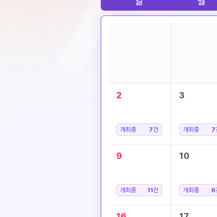
일
월
2
3
개최중
7
건
개최중
7
9
10
개최중
11
건
개최중
6
16
17