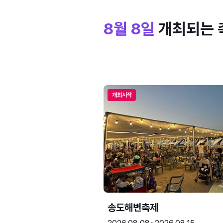
8월 8일
개최되는 
개최시작
송도해변축제