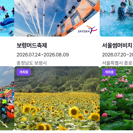
보령머드축제
서울썸머비치
2026.07.24~2026.08.09
2026.07.20~2
충청남도 보령시
서울특별시 종로
개최중
개최중