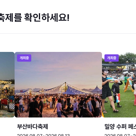
축제를 확인하세요!
개최중
개최중
부산바다축제
밀양 수퍼 페