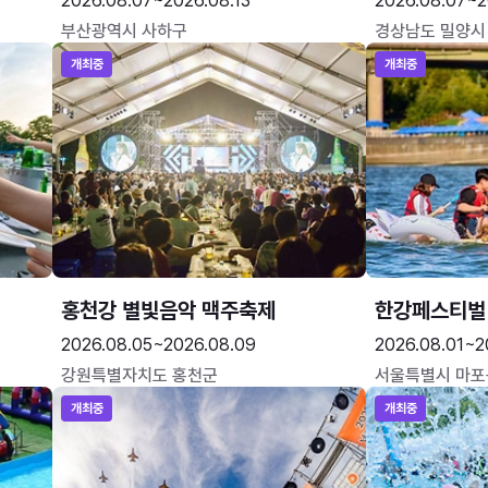
2026.08.07~2026.08.13
2026.08.07~2
부산광역시 사하구
경상남도 밀양시
개최중
개최중
홍천강 별빛음악 맥주축제
한강페스티벌
2026.08.05~2026.08.09
2026.08.01~2
강원특별자치도 홍천군
서울특별시 마포
개최중
개최중