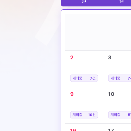
일
월
2
3
개최중
7
건
개최중
7
9
10
개최중
10
건
개최중
5
16
17