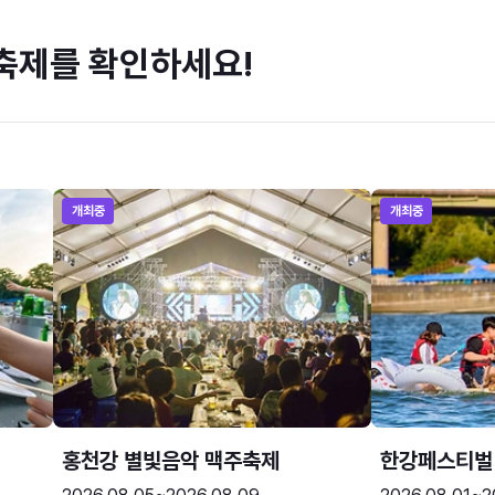
축제를 확인하세요!
개최중
개최중
홍천강 별빛음악 맥주축제
한강페스티벌