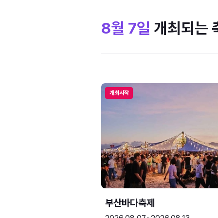
8월 7일
개최되는 
개최시작
부산바다축제