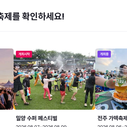
축제를 확인하세요!
개최시작
개최중
밀양 수퍼 페스티벌
전주 가맥축