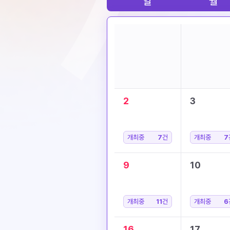
일
월
2
3
개최중
7
건
개최중
7
9
10
개최중
11
건
개최중
6
16
17