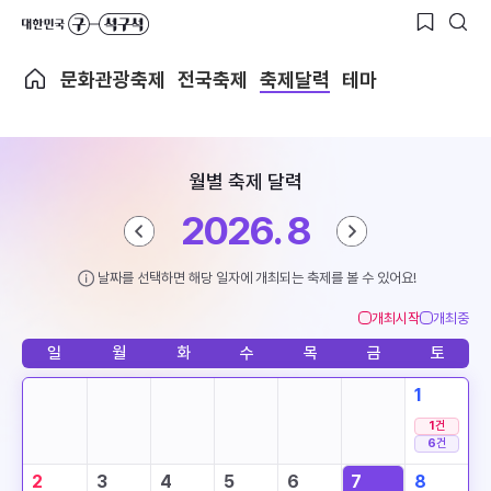
문화관광축제
전국축제
축제달력
테마
월별 축제 달력
2026. 8
날짜를 선택하면 해당 일자에 개최되는 축제를 볼 수 있어요!
개최시작
개최중
일
월
화
수
목
금
토
1
1
건
6
건
2
3
4
5
6
7
8