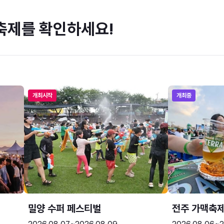
축제를 확인하세요!
개최시작
개최중
밀양 수퍼 페스티벌
전주 가맥축