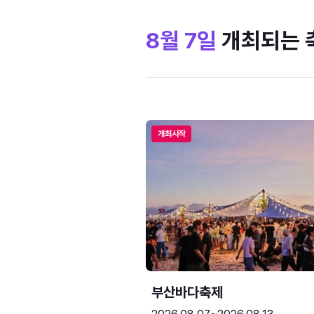
8월 7일
개최되는 
개최시작
부산바다축제