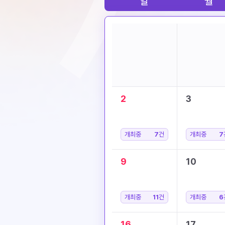
일
월
2
3
개최중
7
건
개최중
7
9
10
개최중
11
건
개최중
6
16
17