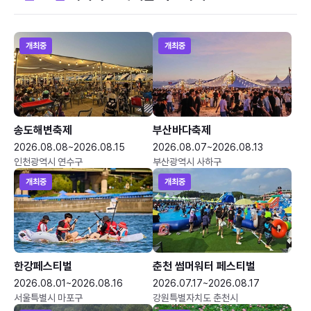
개최중
개최중
송도해변축제
부산바다축제
2026.08.08~2026.08.15
2026.08.07~2026.08.13
인천광역시 연수구
부산광역시 사하구
개최중
개최중
한강페스티벌
춘천 썸머워터 페스티벌
2026.08.01~2026.08.16
2026.07.17~2026.08.17
서울특별시 마포구
강원특별자치도 춘천시