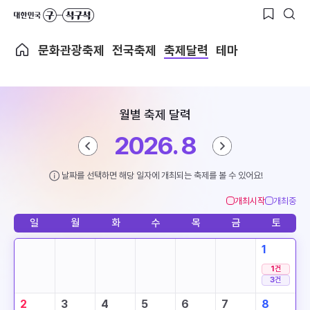
문화관광축제
전국축제
축제달력
테마
월별 축제 달력
2026. 8
날짜를 선택하면 해당 일자에 개최되는 축제를 볼 수 있어요!
개최시작
개최중
일
월
화
수
목
금
토
1
1
건
3
건
2
3
4
5
6
7
8