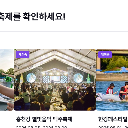
축제를 확인하세요!
개최중
개최중
홍천강 별빛음악 맥주축제
한강페스티벌