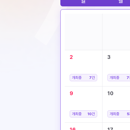
일
월
2
3
개최중
7
건
개최중
7
9
10
개최중
10
건
개최중
5
16
17