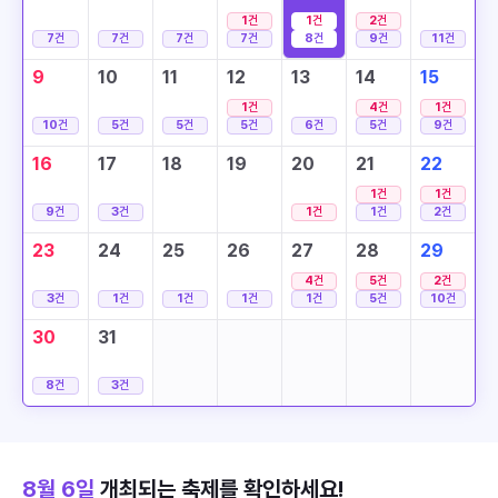
1
건
1
건
2
건
7
건
7
건
7
건
7
건
8
건
9
건
11
건
9
10
11
12
13
14
15
1
건
4
건
1
건
10
건
5
건
5
건
5
건
6
건
5
건
9
건
16
17
18
19
20
21
22
1
건
1
건
9
건
3
건
1
건
1
건
2
건
23
24
25
26
27
28
29
4
건
5
건
2
건
3
건
1
건
1
건
1
건
1
건
5
건
10
건
30
31
8
건
3
건
8월 6일
개최되는 축제를 확인하세요!