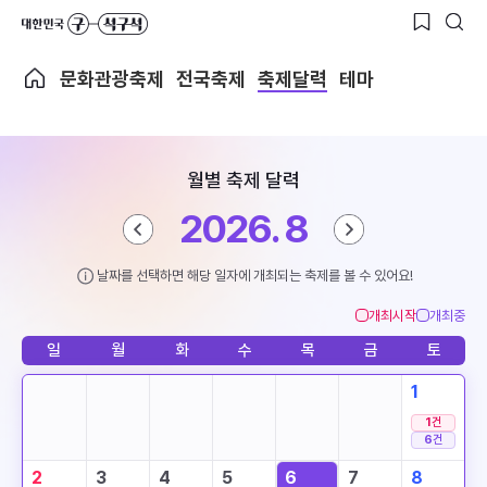
문화관광축제
전국축제
축제달력
테마
월별 축제 달력
2026. 8
날짜를 선택하면 해당 일자에 개최되는 축제를 볼 수 있어요!
개최시작
개최중
일
월
화
수
목
금
토
1
1
건
6
건
2
3
4
5
6
7
8