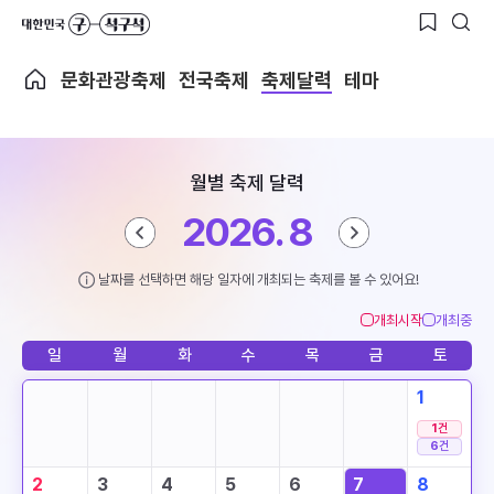
문화관광축제
전국축제
축제달력
테마
월별 축제 달력
2026. 8
날짜를 선택하면 해당 일자에 개최되는 축제를 볼 수 있어요!
개최시작
개최중
일
월
화
수
목
금
토
1
1
건
6
건
2
3
4
5
6
7
8