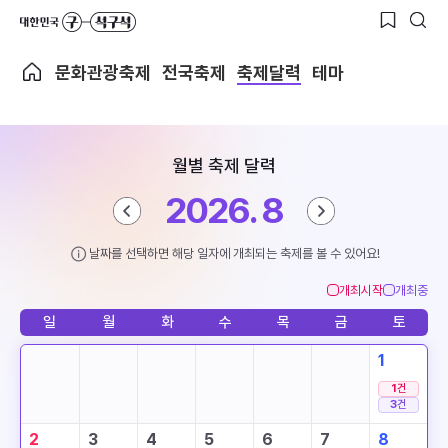
문화관광축제
전국축제
축제달력
테마
월별 축제 달력
2026. 8
날짜를 선택하면 해당 일자에 개최되는 축제를 볼 수 있어요!
개최시작
개최중
일
월
화
수
목
금
토
1
1
건
3
건
2
3
4
5
6
7
8