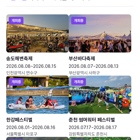
개최중
개최중
송도해변축제
부산바다축제
2026.08.08~2026.08.15
2026.08.07~2026.08.13
인천광역시 연수구
부산광역시 사하구
개최중
개최중
한강페스티벌
춘천 썸머워터 페스티벌
2026.08.01~2026.08.16
2026.07.17~2026.08.17
서울특별시 마포구
강원특별자치도 춘천시