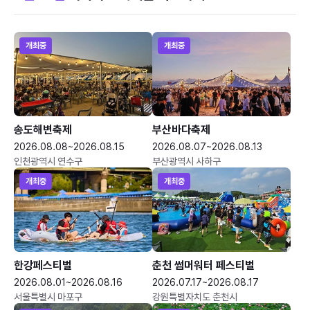
개최중
개최중
송도해변축제
부산바다축제
2026.08.08~2026.08.15
2026.08.07~2026.08.13
인천광역시 연수구
부산광역시 사하구
개최중
개최중
한강페스티벌
춘천 썸머워터 페스티벌
2026.08.01~2026.08.16
2026.07.17~2026.08.17
서울특별시 마포구
강원특별자치도 춘천시