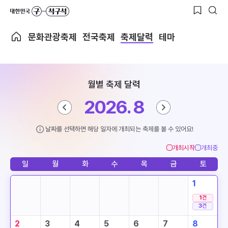
문화관광축제
전국축제
축제달력
테마
월별 축제 달력
2026. 8
날짜를 선택하면 해당 일자에 개최되는 축제를 볼 수 있어요!
개최시작
개최중
일
월
화
수
목
금
토
1
1
건
3
건
2
3
4
5
6
7
8