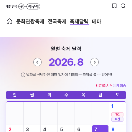
문화관광축제
전국축제
축제달력
테마
월별 축제 달력
2026. 8
날짜를 선택하면 해당 일자에 개최되는 축제를 볼 수 있어요!
개최시작
개최중
일
월
화
수
목
금
토
1
1
건
6
건
2
3
4
5
6
7
8