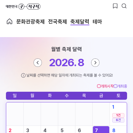
문화관광축제
전국축제
축제달력
테마
월별 축제 달력
2026. 8
날짜를 선택하면 해당 일자에 개최되는 축제를 볼 수 있어요!
개최시작
개최중
일
월
화
수
목
금
토
1
1
건
6
건
2
3
4
5
6
7
8